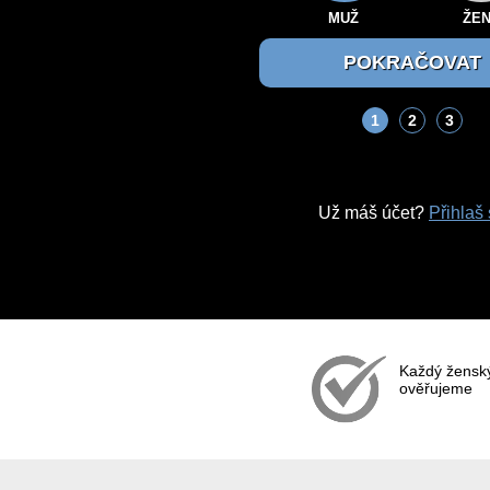
MUŽ
ŽE
1
2
3
Už máš účet?
Přihlaš
Každý ženský 
ověřujeme