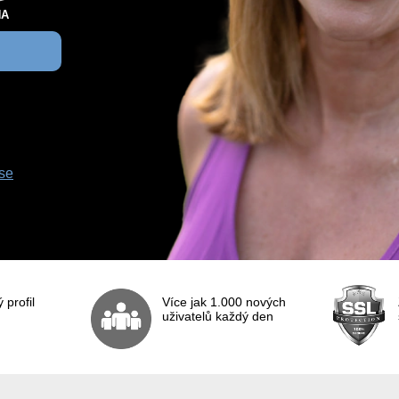
NA
S MUŽEM
SE ŽENOU
 se
profil
Více jak 1.000 nových
uživatelů každý den