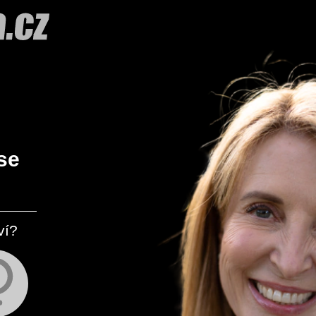
se
ví?
S kým se chceš seznámit?